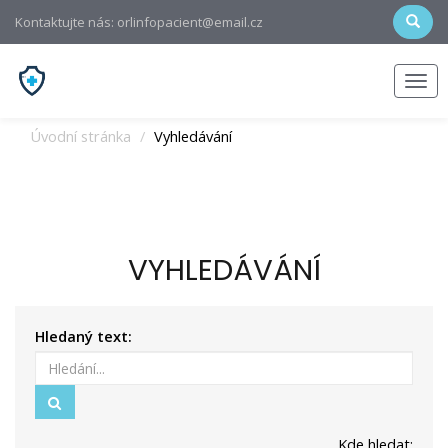
Kontaktujte nás: orlinfopacient@email.cz
Men
Úvodní stránka
Vyhledávání
VYHLEDÁVÁNÍ
Hledaný text:
Hledat
Kde hledat: