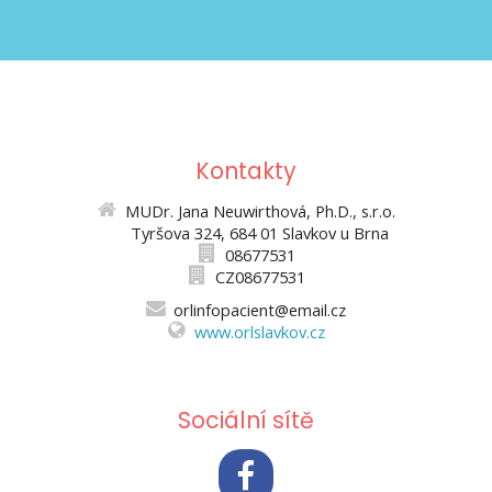
Kontakty
MUDr. Jana Neuwirthová, Ph.D., s.r.o.
Tyršova 324, 684 01 Slavkov u Brna
08677531
CZ08677531
orlinfopacient@email.cz
www.orlslavkov.cz
Sociální sítě